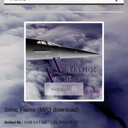
Vergrößern
Sonic Flame (MP3 download)
Artikel-Nr.:
VGR-SST-SWTS-DL-SINGLE-SF