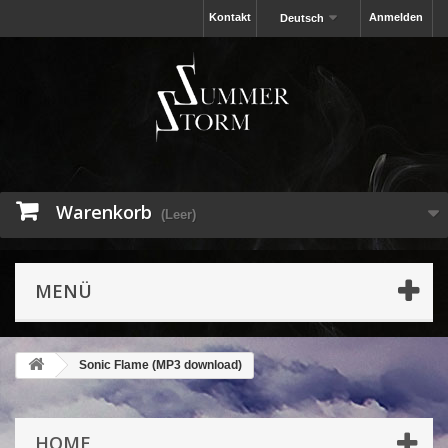
Kontakt
Anmelden
Deutsch
Warenkorb
(Leer)
MENÜ
Sonic Flame (MP3 download)
HOME